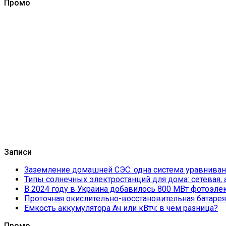
Промо
Записи
Заземление домашней СЭС: одна система уравнивани
Типы солнечных электростанций для дома: сетевая,
В 2024 году в Украина добавилось 800 МВт фотоэле
Проточная окислительно-восстановительная батарея
Емкость аккумулятора Ач или кВтч: в чем разница?
Промо