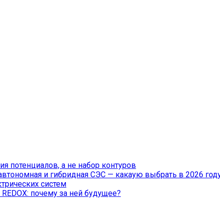
я потенциалов, а не набор контуров
 автономная и гибридная СЭС — какаую выбрать в 2026 год
ктрических систем
 REDOX: почему за ней будущее?