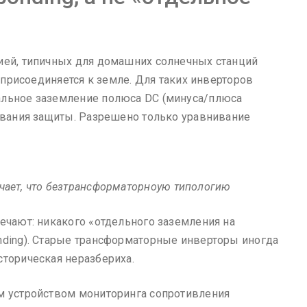
ией, типичных для домашних солнечных станций
е присоединяется к земле. Для таких инверторов
альное заземление полюса DC (минуса/плюса
тывания защиты. Разрешено только уравнивание
ачает, что безтрансформаторноую типологию
ечают: никакого «отдельного заземления на
nding). Старые трансформаторные инверторы иногда
сторическая неразбериха.
ым устройством мониторинга сопротивления