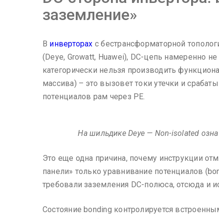
заземление»
В
инверторах
с бестрансформаторной тополог
(Deye, Growatt, Huawei), DC-цепь намеренно н
категорически нельзя производить функцион
массива) – это вызовет токи утечки и сраба
потенциалов рам через PE.
На шильдике Deye — Non-isolated озн
Это еще одна причина, почему инструкции отм
панели» только уравнивание потенциалов (bo
требовали заземления DC-полюса, отсюда и и
Состояние bonding контролируется встроенн