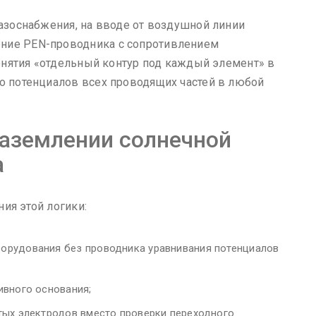
газоснабжения, на вводе от воздушной линии
ение PEN-проводника с сопротивлением
онятия «отдельный контур под каждый элемент» в
во потенциалов всех проводящих частей в любой
заземлении солнечной
а
ия этой логики:
орудования без проводника уравнивания потенциалов
ивного основания;
тых электродов вместо проверки переходного