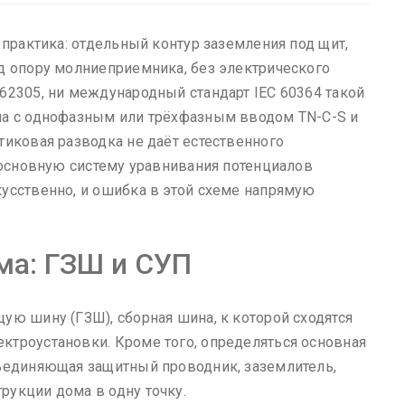
 практика: отдельный контур заземления под щит,
д опору молниеприемника, без электрического
62305, ни международный стандарт IEC 60364 такой
ма с однофазным или трёхфазным вводом TN-C-S и
тиковая разводка не даёт естественного
: основную систему уравнивания потенциалов
усственно, и ошибка в этой схеме напрямую
ма: ГЗШ и СУП
ую шину (ГЗШ), сборная шина, к которой сходятся
ктроустановки. Кроме того, определяться основная
бъединяющая защитный проводник, заземлитель,
укции дома в одну точку.