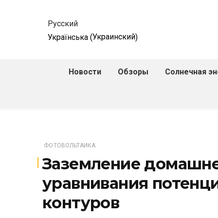
Русский
Украинский
Українська
(
)
Новости
Обзоры
Солнечная эн
Гелиосистемы
Фотовольтаик
ФОТОВОЛЬТАИКА
Заземление домашне
уравнивания потенци
контуров