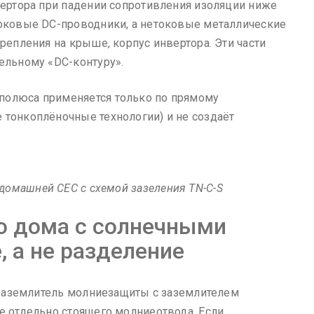
нвертора при падении сопротивления изоляции ниже
токовые DC-проводники, а нетоковые металлические
крепления на крыше, корпус инвертора. Эти части
дельному «DC-контуру».
полюса применяется только по прямому
 тонкоплёночные технологии) и не создаёт
домашней СЕС с схемой зазеления TN-C-S
о дома с солнечными
, а не разделение
ть заземлитель молниезащиты с заземлителем
ме отдельно стоящего молниеотвода. Если