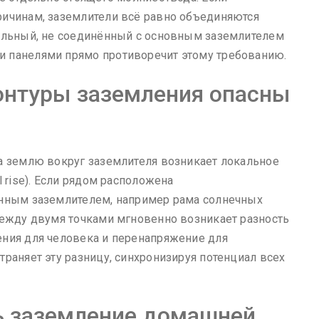
ричинам, заземлители всё равно объединяются
дельный, не соединённый с основным заземлителем
 панелями прямо противоречит этому требованию.
онтуры заземления опасны
а землю вокруг заземлителя возникает локальное
 rise). Если рядом расположена
анным заземлителем, например рама солнечных
между двумя точками мгновенно возникает разность
ения для человека и перенапряжение для
раняет эту разницу, синхронизируя потенциал всех
ть заземление домашней