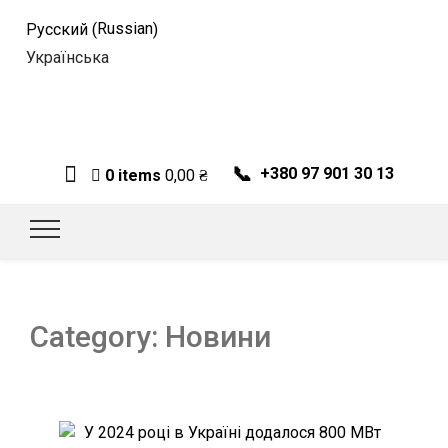
Russian
Русский
(
)
Українська
📞
+380 97 901 30 13
0 items
0,00
₴
Category:
Новини