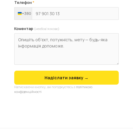
Телефон
*
+380
Коментар
(необов'язково)
Надіслати заявку →
Натискаючи кнопку, ви погоджуєтесь з
політикою
конфіденційності