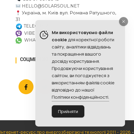
HELLO@SOLARSOUL.NET
Україна, м. Київ вул. Романа Ратушного,
31
TELEGRAM
Ми використовуємо файли
VIBER
cookie
для коректної роботи
WHATSAPP
сайту, аналітики відвідувань
та покращення вашого
СОЦМЕРЕЖІ
досвіду користування.
Продовжуючи користування
сайтом, ви погоджуєтеся з
використанням файлів cookie
відповідно до нашої
Політики конфіденційності.
Прийняти
Інтернет-ресурс про енергозберігаючі технології 2011 - 2026
-