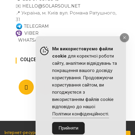
✉️
HELLO@SOLARSOUL.NET
📍 Україна, м. Київ вул. Романа Ратушного,
31
TELEGRAM
VIBER
WHATSAPP
Ми використовуємо файли
cookie
для коректної роботи
СОЦСЕТИ
сайту, аналітики відвідувань та
покращення вашого досвіду
користування. Продовжуючи
користування сайтом, ви
погоджуєтеся з
використанням файлів cookie
відповідно до нашої
Політики конфіденційності.
Прийняти
Інтернет-ресурс про енергозберігаючі технології 2011 - 2026
-