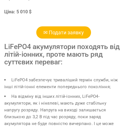
Ціна: 5 010 $
✉ Подати заявку
LiFePO4 акумулятори походять від
літій-іонних, проте мають ряд
суттєвих переваг:
LiFePO4 забезпечує триваліший термін служби, ніж
інші літій-іонні елементи попереднього покоління;
На відміну від інших літій-іонних, LiFePO4-
акумулятори, як і нікелеві, мають дуже стабільну
напругу розряду. Напруга на виході залишається
близькою до 3,2 В під час розряду, поки заряд
акумулятора не буде повністю вичерпано. І це може