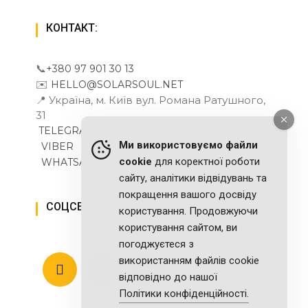
КОНТАКТ:
📞
+380 97 901 30 13
✉️
HELLO@SOLARSOUL.NET
📍 Україна, м. Київ вул. Романа Ратушного,
31
TELEGRAM
Ми використовуємо файли
VIBER
cookie
для коректної роботи
WHATSAPP
сайту, аналітики відвідувань та
покращення вашого досвіду
СОЦСЕТИ
користування. Продовжуючи
користування сайтом, ви
погоджуєтеся з
використанням файлів cookie
відповідно до нашої
Політики конфіденційності.