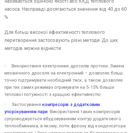
називається оцінкою якості або ККД теплового
насоса. Насправді досягаються значення від 40 до 60
%.
Для більш високої ефективності теплового
перетворення застосовують різні методи. До цих
методів можна віднести:
Використання електронних дроселів протоки. Заміна
механічного дроселя на електронний – дозволяє більш
точно підтримувати необхідний тиск, а також дозволяє
при тих самих режимах отримувати на 5-15% більше
теплової потужності з кращою ефективністю.
Застосування
компресорів з додатковим
упорскуванням пари
. Використання таких компресорів
супроводжується вбудовуванням контур додаткового
теплообмінника, в якому, потік фреону від конденсатора
розділяється, і його частина подається безпосередньо в