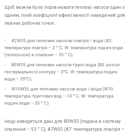
Щоб можна було порівнювати теплові насоси один з
одним, їхній коефіцієнт ефективності наведений для
певних робочих точок:
A2W35 для теплових насосів повітря / вода (A2:
температура повітря – 2 ° C, W: температура подачі води
(теплоносія) в опаленні – 35 ° C);
B0W35 для теплових насосів ґрунт/вода (B0: розсіл
геотермального контуру – 0°C, W: температура подачі
води – 35°C);
W10W35 для теплових насосів вода / вода (W10:
температура ґрунтових вод – 10 ° C, W: температура
подачі води – 35 ° C).
Іноді наводяться дані для В0W55 (подача в систему
опалення – 55 ° C), А7W55 (A7: температура повітря –