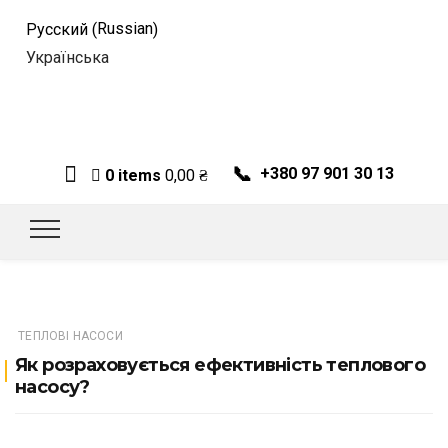
Russian
Русский
(
)
Українська
📞
+380 97 901 30 13
0 items
0,00
₴
ТЕПЛОВІ НАСОСИ
Як розраховується ефективність теплового
насосу?