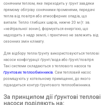
сонячним теплом, яке переходить у грунт завдяки
прямому обігріву сонячними променями, передачі
тепла від повітря або атмосферних опадів, що
випали. Тепло глибших шарів, нижче 20 м (т. зв.
«нейтральної зони»), формується енергією, що
надходить з надр землі, і практично не залежить від
сезонних змін клімату.
Для відбору тепла ґрунту використовуються теплові
насоси конфігурації ґрунт/вода або ґрунт/повітря.
Такі системи складаються з теплового насоса та
ґрунтових теплообмінників
. Сам тепловий насос
розміщують у котельному приміщенні, до якого
підводиться контур ґрунтового теплообмінника.
За принципом дії ґрунтові теплові
насоси поділяють на: