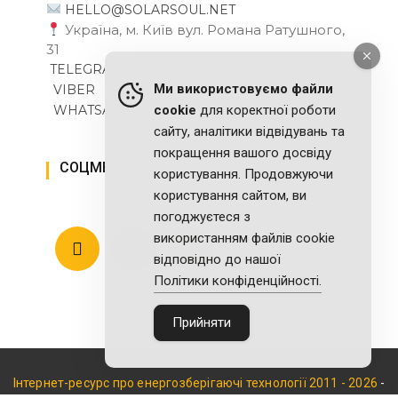
HELLO@SOLARSOUL.NET
Україна, м. Київ вул. Романа Ратушного,
31
TELEGRAM
Ми використовуємо файли
VIBER
WHATSAPP
cookie
для коректної роботи
сайту, аналітики відвідувань та
покращення вашого досвіду
СОЦМЕРЕЖІ
користування. Продовжуючи
користування сайтом, ви
погоджуєтеся з
використанням файлів cookie
відповідно до нашої
Політики конфіденційності.
Прийняти
Інтернет-ресурс про енергозберігаючі технології 2011 - 2026
-
Залишились питання? Отримайте безкоштовну консультацію
Зв'язатися