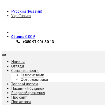
Skip
to
Русский
(
Russian
)
content
Українська
0 items
0,00
₴
📞
+380 97 901 30 13
Новини
Огляди
Сонячна енергія
Геліосистеми
Фотоелектрика
Теплові насоси
Пасивний будинок
Енергозбереження
Про сайт
Про автора