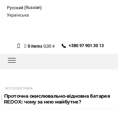
Russian
Русский
(
)
Українська
📞
+380 97 901 30 13
0 items
0,00
₴
ФОТОЕЛЕКТРИКА
Проточна окислювально-відновна батарея
REDOX: чому за нею майбутнє?