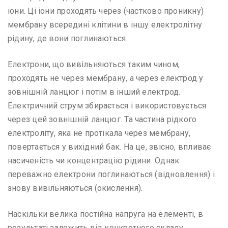
іони. Ці іони проходять через (частково проникну)
мембрану всередині клітини в іншу електролітну
рідину, де вони поглинаються.
Електрони, що вивільняються таким чином,
проходять не через мембрану, а через електрод у
зовнішній ланцюг і потім в інший електрод.
Електричний струм збирається і використовується
через цей зовнішній ланцюг. Та частина рідкого
електроліту, яка не протікала через мембрану,
повертається у вихідний бак. На це, звісно, ​​впливає
насиченість чи концентрацію рідини. Однак
переважно електрони поглинаються (відновлення) і
знову вивільняються (окислення).
Наскільки велика постійна напруга на елементі, в
результаті залежить від конкретного складу