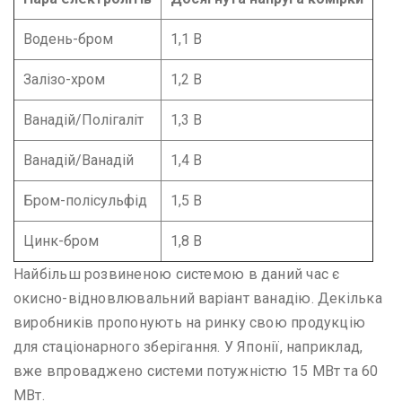
Водень-бром
1,1 В
Залізо-хром
1,2 В
Ванадій/Полігаліт
1,3 В
Ванадій/Ванадій
1,4 В
Бром-полісульфід
1,5 В
Цинк-бром
1,8 В
Найбільш розвиненою системою в даний час є
окисно-відновлювальний варіант ванадію. Декілька
виробників пропонують на ринку свою продукцію
для стаціонарного зберігання. У Японії, наприклад,
вже впроваджено системи потужністю 15 МВт та 60
МВт.