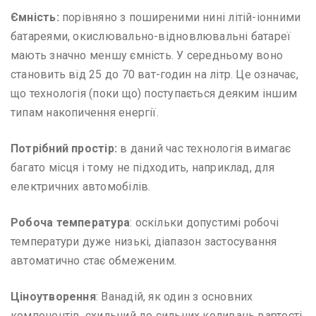
Ємність:
порівняно з поширеними нині літій-іонними
батареями, окислювально-відновлювальні батареї
мають значно меншу ємність. У середньому воно
становить від 25 до 70 ват-годин на літр. Це означає,
що технологія (поки що) поступається деяким іншим
типам накопичення енергії.
Потрібний простір:
в даний час технологія вимагає
багато місця і тому не підходить, наприклад, для
електричних автомобілів.
Робоча температура
: оскільки допустимі робочі
температури дуже низькі, діапазон застосування
автоматично стає обмеженим.
Ціноутворення
: Ванадій, як один з основних
компонентів, схильний до сильних коливань вартості.