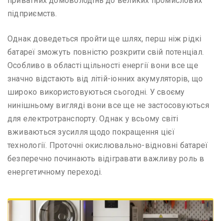
приватних домоволодінь до великих промислових
підприємств.
Однак доведеться пройти ще шлях, перш ніж рідкі
батареї зможуть повністю розкрити свій потенціал.
Особливо в області щільності енергії вони все ще
значно відстають від літій-іонних акумуляторів, що
широко використовуються сьогодні. У своєму
нинішньому вигляді вони все ще не застосовуються
для електротранспорту. Однак у всьому світі
вживаються зусилля щодо покращення цієї
технології. Проточні окислювально-відновні батареї
безперечно починають відігравати важливу роль в
енергетичному переході.