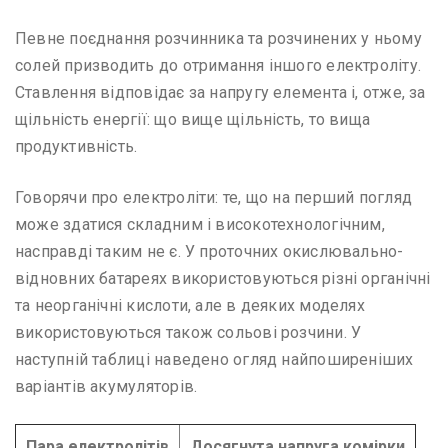
Певне поєднання розчинника та розчинених у ньому
солей призводить до отримання іншого електроліту.
Ставлення відповідає за напругу елемента і, отже, за
щільність енергії: що вище щільність, то вища
продуктивність.
Говорячи про електроліти: те, що на перший погляд
може здатися складним і високотехнологічним,
насправді таким не є. У проточних окислювально-
відновних батареях використовуються різні органічні
та неорганічні кислоти, але в деяких моделях
використовуються також сольові розчини. У
наступній таблиці наведено огляд найпоширеніших
варіантів акумуляторів.
Пара електролітів
Досягнута напруга комірки