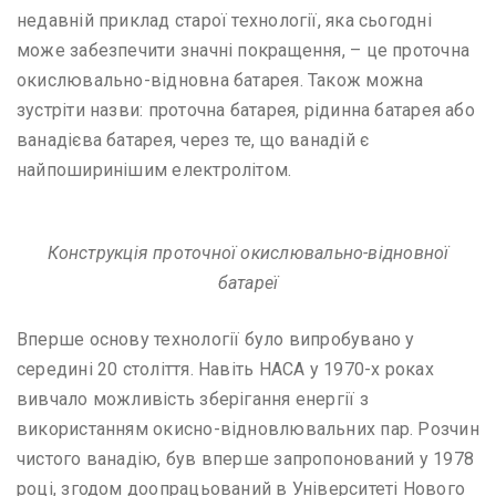
недавній приклад старої технології, яка сьогодні
може забезпечити значні покращення, – це проточна
окислювально-відновна батарея. Також можна
зустріти назви: проточна батарея, рідинна батарея або
ванадієва батарея, через те, що ванадій є
найпоширинішим електролітом.
Конструкція проточної окислювально-відновної
батареї
Вперше основу технології було випробувано у
середині 20 століття. Навіть НАСА у 1970-х роках
вивчало можливість зберігання енергії з
використанням окисно-відновлювальних пар. Розчин
чистого ванадію, був вперше запропонований у 1978
році, згодом доопрацьований в Університеті Нового