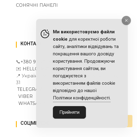
СОНЯЧНІ ПАНЕЛІ
Ми використовуємо файли
cookie
для коректної роботи
КОНТАКТ:
сайту, аналітики відвідувань та
покращення вашого досвіду
користування. Продовжуючи
📞
+380 97 901 30 13
✉️
користування сайтом, ви
HELLO@SOLARSOUL.NET
📍 Україна, м. Київ вул. Романа Ратушного,
погоджуєтеся з
31
використанням файлів cookie
TELEGRAM
відповідно до нашої
VIBER
Політики конфіденційності.
WHATSAPP
Прийняти
СОЦМЕРЕЖІ