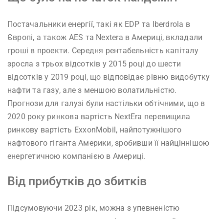
Постачальники енергії, такі як EDP та Iberdrola в
Європі, а також AES та Nextera в Америці, вкладали
гроші в проекти. Середня рентабельність капіталу
зросла з трьох відсотків у 2015 році до шести
відсотків у 2019 році, що відповідає рівню видобутку
нафти та газу, але з меншою волатильністю.
Прогнози для галузі були настільки обтічними, що в
2020 року ринкова вартість NextEra перевищила
ринкову вартість ExxonMobil, найпотужнішого
нафтового гіганта Америки, зробивши її найціннішою
енергетичною компанією в Америці.
Від прибутків до збитків
Підсумовуючи 2023 рік, можна з упевненістю