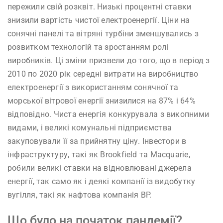
пережили свій розквіт. Низькі процентні ставки
знизили вартість чистої електроенергії. Ціни на
сонячні панелі та вітряні турбіни зменшувались з
розвитком технологій та зростанням ролі
виробників. Ці зміни призвели до того, що в період з
2010 по 2020 рік середні витрати на виробництво
електроенергії з використанням сонячної та
морської вітрової енергії знизилися на 87% і 64%
відповідно. Чиста енергія конкурувала з викопними
видами, і великі комунальні підприємства
закуповували її за прийнятну ціну. Інвестори в
інфраструктуру, такі як Brookfield та Macquarie,
робили великі ставки на відновлювані джерела
енергії, так само як і деякі компанії із видобутку
вугілля, такі як нафтова компанія BP.
Що було на початок пандемії?