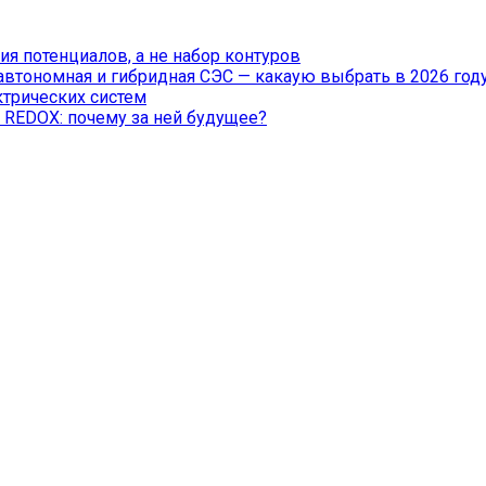
я потенциалов, а не набор контуров
 автономная и гибридная СЭС — какаую выбрать в 2026 год
ктрических систем
 REDOX: почему за ней будущее?