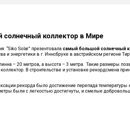
й солнечный коллектор в Мире
я “Siko Solar” презентовала
самый большой солнечный к
 и энергетики в г. Иннсбруке в австрийском регионе Тиро
нна – 20 метров, а высота – 3 метра. Такие размеры позв
оллектор. В строительстве и установке рекордсмена прин
сации рекорда было достижение перепада температуры на
араметры были с легкостью достигнуты, и смелые доброво