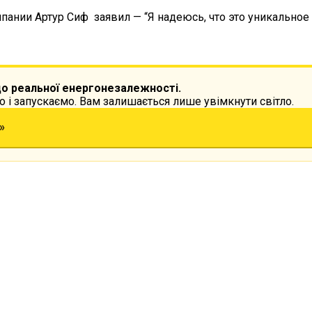
пании Артур Сиф заявил — “Я надеюсь, что это уникально
до реальної енергонезалежності.
 і запускаємо. Вам залишається лише увімкнути світло.
»