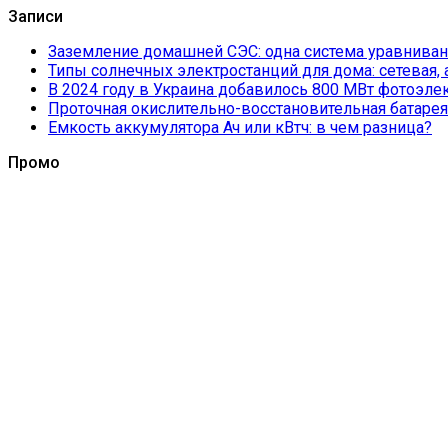
Записи
Заземление домашней СЭС: одна система уравнивани
Типы солнечных электростанций для дома: сетевая,
В 2024 году в Украина добавилось 800 МВт фотоэле
Проточная окислительно-восстановительная батарея
Емкость аккумулятора Ач или кВтч: в чем разница?
Промо